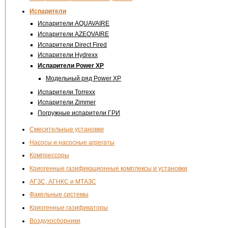
Испарители
Испарители AQUAVAIRE
Испарители AZEOVAIRE
Испарители Direct Fired
Испарители Hydrexx
Испарители Power XP
Модельный ряд Power XP
Испарители Torrexx
Испарители Zimmer
Погружные испарители ГРИ
Смесительные установки
Насосы и насосные агрегаты
Компрессоры
Криогенные газификационные комплексы и установки
АГЗС, АГНКС и МТАЗС
Факельные системы
Криогенные газификаторы
Воздухосборники