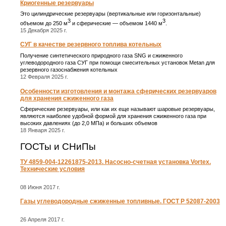
Криогенные резервуары
Это цилиндрические резервуары (вертикальные или горизонтальные)
3
3
объемом до 250 м
и сферические ― объемом 1440 м
.
15 Декабря 2025 г.
СУГ в качестве резервного топлива котельных
Получение синтетического природного газа SNG и сжиженного
углеводородного газа СУГ при помощи смесительных установок Metan для
резервного газоснабжения котельных
12 Февраля 2025 г.
Особенности изготовления и монтажа сферических резервуаров
для хранения сжиженного газа
Сферические резервуары, или как их еще называют шаровые резервуары,
являются наиболее удобной формой для хранения сжиженного газа при
высоких давлениях (до 2,0 МПа) и больших объемов
18 Января 2025 г.
ГОСТы и СНиПы
ТУ 4859-004-12261875-2013. Насосно-счетная установка Vortex.
Технические условия
08 Июня 2017 г.
Газы углеводородные сжиженные топливные. ГОСТ Р 52087-2003
26 Апреля 2017 г.