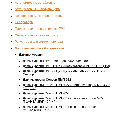
Автономное газоснабжение
Автоцистерны — полуприцепы
Газопоршневые электростанции
Сепараторы
Топливораздаточные колонки ТРК
Фильтры для сжиженного газа
Регуляторы для сжиженного газа
Метрологическое оборудование
Датчики уровня
Датчик уровня ПМП-066, -088, -092, -095, -099
Датчик уровня
ПМП-120
с сигнализатором МС-
3-11-2Р
(-ВЗ)
Датчик уровня ПМП-066,-088,-092,-095,-099,-112,-115,-125
Сенсор
Датчик уровня Сенсор
ПМП-022
Датчик уровня Сенсор
ПМП-022
с сигнализатором
МС-3-2Р
(-ГС, -ВЗ)
Датчик уровня Сенсор
ПМП-053
Датчик уровня Сенсор
ПМП-112
с сигнализатором МС-
П-1АНВА-2Р
(П)-5Р(НР)
Датчик уровня Сенсор
ПМП-117
с сигнализатором
МС-ПА-6Н
/В-
1Р-ГС-ВЗ