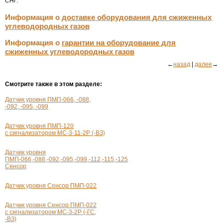
СНГ.
Информация о
доставке оборудования для сжиженных
углеводородных газов
Информация о
гарантии на оборудование для
сжиженных углеводородных газов
←
назад
|
далее
→
Смотрите также в этом разделе:
Датчик уровня ПМП-066, -088,
-092, -095, -099
Датчик уровня
ПМП-120
с сигнализатором МС-
3-11-2Р
(-ВЗ)
Датчик уровня
ПМП-066,-088,-092,-095,-099,-112,-115,-125
Сенсор
Датчик уровня Сенсор
ПМП-022
Датчик уровня Сенсор
ПМП-022
с сигнализатором
МС-3-2Р
(-ГС,
-ВЗ)