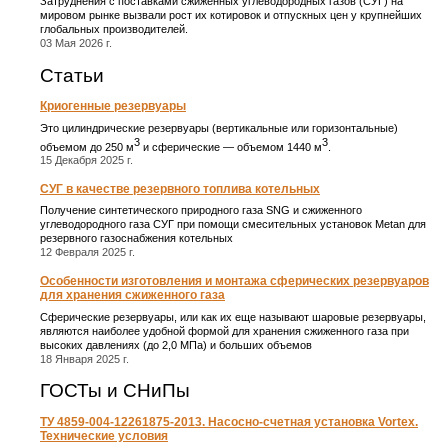
Затруднения с поставками сжиженных углеводородных газов (СУГ) на
мировом рынке вызвали рост их котировок и отпускных цен у крупнейших
глобальных производителей.
03 Мая 2026 г.
Статьи
Криогенные резервуары
Это цилиндрические резервуары (вертикальные или горизонтальные)
3
3
объемом до 250 м
и сферические ― объемом 1440 м
.
15 Декабря 2025 г.
СУГ в качестве резервного топлива котельных
Получение синтетического природного газа SNG и сжиженного
углеводородного газа СУГ при помощи смесительных установок Metan для
резервного газоснабжения котельных
12 Февраля 2025 г.
Особенности изготовления и монтажа сферических резервуаров
для хранения сжиженного газа
Сферические резервуары, или как их еще называют шаровые резервуары,
являются наиболее удобной формой для хранения сжиженного газа при
высоких давлениях (до 2,0 МПа) и больших объемов
18 Января 2025 г.
ГОСТы и СНиПы
ТУ 4859-004-12261875-2013. Насосно-счетная установка Vortex.
Технические условия