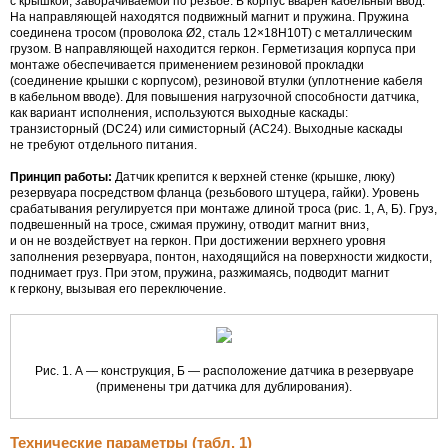
с крышкой, заворачиваемой по резьбе. В корпус вварен кабельный ввод.
На направляющей находятся подвижный магнит и пружина. Пружина
соединена тросом (проволока Ø2, сталь 12×18Н10Т) с металлическим
грузом. В направляющей находится геркон. Герметизация корпуса при
монтаже обеспечивается применением резиновой прокладки
(соединение крышки с корпусом), резиновой втулки (уплотнение кабеля
в кабельном вводе). Для повышения нагрузочной способности датчика,
как вариант исполнения, используются выходные каскады:
транзисторный (DC24) или симисторный (АС24). Выходные каскады
не требуют отдельного питания.
Принцип работы:
Датчик крепится к верхней стенке (крышке, люку)
резервуара посредством фланца (резьбового штуцера, гайки). Уровень
срабатывания регулируется при монтаже длиной троса (рис. 1, А, Б). Груз,
подвешенный на тросе, сжимая пружину, отводит магнит вниз,
и он не воздействует на геркон. При достижении верхнего уровня
заполнения резервуара, понтон, находящийся на поверхности жидкости,
поднимает груз. При этом, пружина, разжимаясь, подводит магнит
к геркону, вызывая его переключение.
Рис. 1. А — конструкция, Б — расположение датчика в резервуаре
(применены три датчика для дублирования).
Технические параметры (табл. 1)