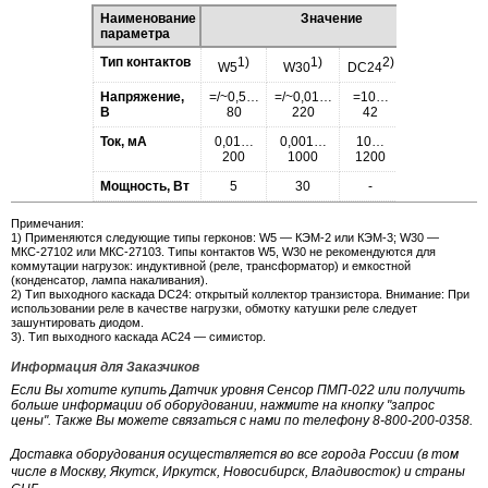
Наименование
Значение
параметра
Тип контактов
1)
1)
2)
3)
W5
W30
DC24
AC24
Напряжение,
=/~0,5…
=/~0,01…
=10…
~18…
В
80
220
42
42
Ток, мА
0,01…
0,001…
10…
60…
200
1000
1200
1500
Мощность, Вт
5
30
-
-
Примечания:
1) Применяются следующие типы герконов: W5 —
КЭМ-2
или
КЭМ-3
; W30 —
МКС-27102
или
МКС-27103
. Типы контактов W5, W30 не рекомендуются для
коммутации нагрузок: индуктивной (реле, трансформатор) и емкостной
(конденсатор, лампа накаливания).
2) Тип выходного каскада DC24: открытый коллектор транзистора. Внимание: При
использовании реле в качестве нагрузки, обмотку катушки реле следует
зашунтировать диодом.
3). Тип выходного каскада АС24 — симистор.
Информация для Заказчиков
Если Вы хотите купить Датчик уровня Сенсор ПМП-022 или получить
больше информации об оборудовании, нажмите на кнопку "запрос
цены". Также Вы можете связаться с нами по телефону 8-800-200-0358.
Доставка оборудования осуществляется во все города России (в том
числе в Москву, Якутск, Иркутск, Новосибирск, Владивосток) и страны