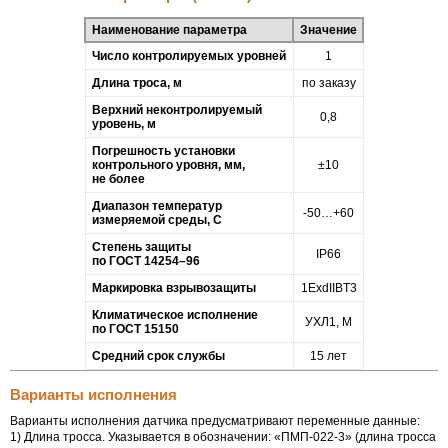
Наименование параметра
Значение
Число контролируемых уровней
1
Длина троса, м
по заказу
Верхний неконтролируемый
0,8
уровень, м
Погрешность установки
контрольного уровня, мм,
±10
не более
Диапазон температур
-50…+60
измеряемой среды, С
Степень защиты
IP66
по
ГОСТ 14254–96
Маркировка взрывозащиты
1ЕxdIIBT3
Климатическое исполнение
УХЛ1, М
по
ГОСТ 15150
Средний срок службы
15 лет
Варианты исполнения
Варианты исполнения датчика предусматривают переменные данные:
1) Длина тросса. Указывается в обозначении:
«ПМП-022-3»
(длина тросса