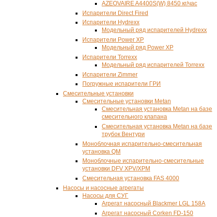
AZEOVAIRE A4400S(W) 8450 кг/час
Испарители Direct Fired
Испарители Hydrexx
Модельный ряд испарителей Hydrexx
Испарители Power XP
Модельный ряд Power XP
Испарители Torrexx
Модельный ряд испарителей Torrexx
Испарители Zimmer
Погружные испарители ГРИ
Смесительные установки
Смесительные установки Metan
Смесительная установка Metan на базе
смесительного клапана
Смесительная установка Metan на базе
трубок Вентури
Моноблочная испарительно-смесительная
установка QM
Моноблочные испарительно-смесительные
установки DFV XPV/XPM
Смесительная установка FAS 4000
Насосы и насосные агрегаты
Насосы для СУГ
Агрегат насосный Blaсkmer LGL 158A
Агрегат насосный Corken FD-150