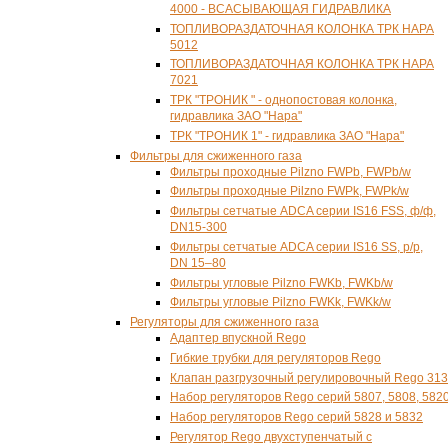
4000 - ВСАСЫВАЮЩАЯ ГИДРАВЛИКА
ТОПЛИВОРАЗДАТОЧНАЯ КОЛОНКА ТРК НАРА
5012
ТОПЛИВОРАЗДАТОЧНАЯ КОЛОНКА ТРК НАРА
7021
ТРК "ТРОНИК " - однопостовая колонка,
гидравлика ЗАО "Нара"
ТРК "ТРОНИК 1" - гидравлика ЗАО "Нара"
Фильтры для сжиженного газа
Фильтры проходные Pilzno FWPb, FWРb/w
Фильтры проходные Pilzno FWPk, FWРk/w
Фильтры сетчатые ADCA серии IS16 FSS,
ф/ф
,
DN15-300
Фильтры сетчатые ADCA серии IS16 SS,
р/р
,
DN 15–80
Фильтры угловые Pilzno FWKb, FWKb/w
Фильтры угловые Pilzno FWKk, FWKk/w
Регуляторы для сжиженного газа
Адаптер впускной Rego
Гибкие трубки для регуляторов Rego
Клапан разгрузочный регулировочный Rego 31
Набор регуляторов Rego серий 5807, 5808, 582
Набор регуляторов Rego серий 5828 и 5832
Регулятор Rego двухступенчатый с