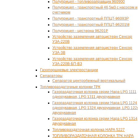
Полуприцеп - топливозаправщик 960900
Полуприцеп - транспортный 46,5м3 с насосом и
счетчиком
Полуприцеп - транспортный ППЦТ-96093Р
Полуприцеп - транспортный ППЦТ-96201М
Полуприцеп - цистерна 96201Р
Устройство заземления автоцистерн Сенсор
УЗА-220В
Устройство заземления автоцистерн Сенсор
УЗА-3В
Устройство заземления автоцистерн Сенсор
УЗА-
220В-БП-ВЗ
Газопоршневые электростанции
Сепараторы
Сепаратор центробежный вертикальный
Топливораздаточные колонки ТРК
Газораздаточная колонка серии Нара LPG 1111
однорукавная, LPG 1311 двухрукавная
Газораздаточная колонка серии Нара LPG 1124
однорукавная, LPG 1324 двухрукавная, LPG 122
двухрукавная
Газораздаточная колонка серии Нара LPG 1314
двухрукавная
Топливораздаточная колонка НАРА 5227
ТОПЛИВОРАЗДАТОЧНАЯ КОЛОНКА ТРК НАРА