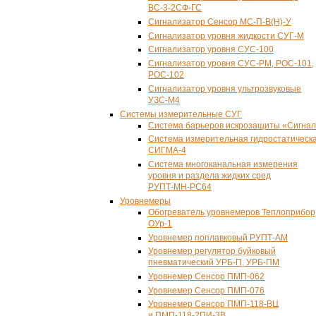
ВС-
3-2СФ-ГС
Сигнализатор Сенсор
МС-П-В
(Н)-У
Сигнализатор уровня жидкости СУГ-М
Сигнализатор уровня СУС-100
Сигнализатор уровня СУС-PM, РОС-101,
РОС-102
Сигнализатор уровня ультрозвуковые
УЗС-М4
Системы измерительные СУГ
Система барьеров искрозащиты «Сигна
Система измерительная гидростатическ
СИГМА-4
Система многоканальная измерения
уровня и раздела жидких сред
РУПТ-МН-РС64
Уровнемеры
Обогреватель уровнемеров Теплоприбор
ОУр-1
Уровнемер поплавковый
РУПТ-АМ
Уровнемер регулятор буйковый
пневматический УРБ-П, УРБ-ПМ
Уровнемер Сенсор
ПМП-062
Уровнемер Сенсор
ПМП-076
Уровнемер Сенсор
ПМП-118-ВЦ
и ПМП-
118-2ПИ-3В