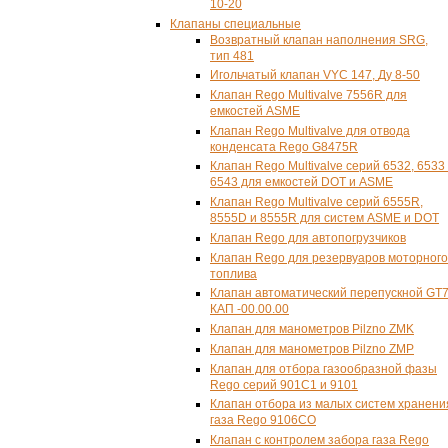
10-20
Клапаны специальные
Возвратный клапан наполнения SRG,
тип 481
Игольчатый клапан VYC 147,
Ду 8-50
Клапан Rego Multivalve 7556R для
емкостей ASME
Клапан Rego Multivalve для отвода
конденсата Rego G8475R
Клапан Rego Multivalve серий 6532, 6533
6543 для емкостей DOT и ASME
Клапан Rego Multivalve серий 6555R,
8555D и 8555R для систем ASME и DOT
Клапан Rego для автопогрузчиков
Клапан Rego для резервуаров моторного
топлива
Клапан автоматический перепускной GT
КАП -00.00.00
Клапан для манометров Pilzno ZMK
Клапан для манометров Pilzno ZMP
Клапан для отбора газообразной фазы
Rego серий 901С1 и 9101
Клапан отбора из малых систем хранени
газа Rego 9106СО
Клапан с контролем забора газа Rego