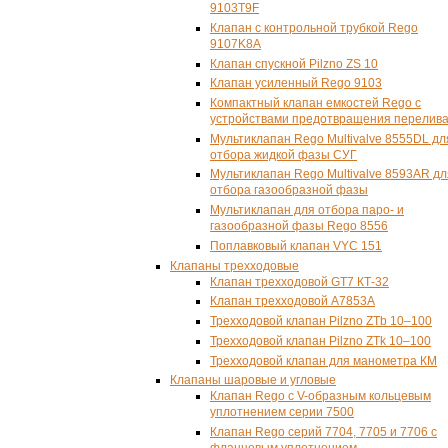
9103T9F
Клапан с контрольной трубкой Rego
9107K8A
Клапан спускной Pilzno ZS 10
Клапан усиленный Rego 9103
Компактный клапан емкостей Rego с
устройствами предотвращения перелив
Мультиклапан Rego Multivalve 8555DL дл
отбора жидкой фазы СУГ
Мультиклапан Rego Multivalve 8593AR дл
отбора газообразной фазы
Мультиклапан для отбора паро- и
газообразной фазы Rego 8556
Поплавковый клапан
VYC 151
Клапаны трехходовые
Клапан трехходовой GT7 КТ-32
Клапан трехходовой А7853А
Трехходовой клапан Pilzno ZTb 10–100
Трехходовой клапан Pilzno ZTk 10–100
Трехходовой клапан для манометра КМ
Клапаны шаровые и угловые
Клапан Rego с V-образным кольцевым
уплотнением серии 7500
Клапан Rego серий 7704, 7705 и 7706 с