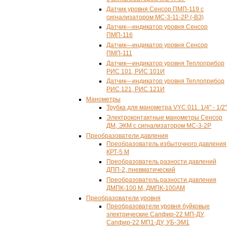
Датчик уровня Сенсор ПМП-119 с
сигнализатором
МС-3-11-2Р (-ВЗ)
Датчик—индикатор уровня Сенсор
ПМП-116
Датчик—индикатор уровня Сенсор
ПМП-111
Датчик—индикатор уровня Теплоприбор
РИС 101, РИС 101И
Датчик—индикатор уровня Теплоприбор
РИС 121, РИС 121И
Манометры
Трубка для манометра VYC 011.
1/4" - 1/2"
Электроконтактные манометры Сенсор
ДМ, ЭКМ с сигнализатором
МС-3-2Р
Преобразователи давления
Преобразователь избыточного давления
КРТ-5
М
Преобразователь разности давлений
ДПП-2
, пневматический
Преобразователь разности давления
ДМПК-100 М, ДМПК-100АМ
Преобразователи уровня
Преобразователи уровня буйковые
электрические
Сапфир-22
МП-ДУ
,
Сапфир-22
МП1-ДУ
,
УБ-ЭМ1