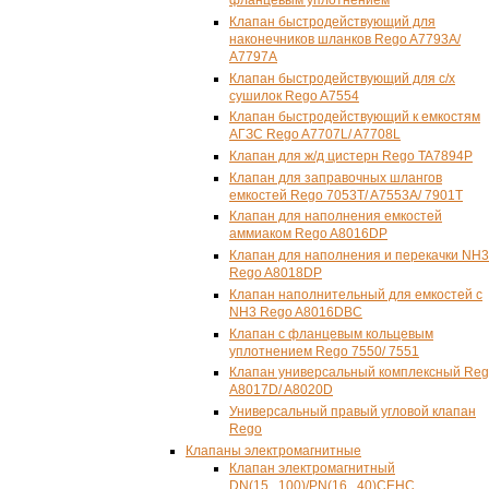
фланцевым уплотнением
Клапан быстродействующий для
наконечников шланков Rego A7793A/
A7797A
Клапан быстродействующий для с/х
сушилок Rego A7554
Клапан быстродействующий к емкостям
АГЗС Rego A7707L/ A7708L
Клапан для ж/д цистерн Rego TA7894P
Клапан для заправочных шлангов
емкостей Rego 7053T/ A7553A/ 7901T
Клапан для наполнения емкостей
аммиаком Rego A8016DP
Клапан для наполнения и перекачки NH3
Rego A8018DP
Клапан наполнительный для емкостей с
NH3 Rego A8016DBC
Клапан с фланцевым кольцевым
уплотнением Rego 7550/ 7551
Клапан универсальный комплексный Re
A8017D/ A8020D
Универсальный правый угловой клапан
Rego
Клапаны электромагнитные
Клапан электромагнитный
DN(15...100)/PN(16...40)СЕНС