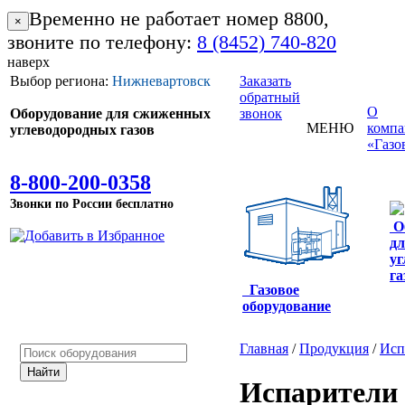
Временно не работает номер 8800,
×
звоните по телефону:
8 (8452) 740-820
наверх
Выбор региона:
Нижневартовск
Заказать
обратный
О
Оборудование для сжиженных
звонок
МЕНЮ
комп
углеводородных газов
«Газо
8-800-200-0358
Звонки по России бесплатно
О
д
уг
га
Газовое
оборудование
Главная
/
Продукция
/
Исп
Испарители