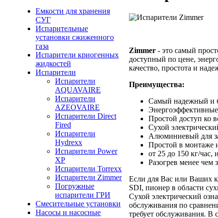
Емкости для хранения
СУГ
Испарительные
установки сжиженного
газа
Zimmer
- это самый прос
Испарители криогенных
доступный по цене, энерг
жидкостей
качество, простота и над
Испарители
Испарители
Преимущества:
AQUAVAIRE
Испарители
Самый надежный и б
AZEOVAIRE
Энергоэффективные 
Испарители Direct
Простой доступ ко 
Fired
Сухой электрический
Испарители
Алюминиевый для з
Hydrexx
Простой в монтаже 
Испарители Power
от 25 до 150 кг/час
XP
Разогрев менее чем з
Испарители Torrexx
Испарители Zimmer
Если для Вас или Ваших к
Погружные
SDI, пионер в области сух
испарители ГРИ
Сухой электрический озна
Смесительные установки
обслуживания по сравнен
Насосы и насосные
требует обслуживания. В с