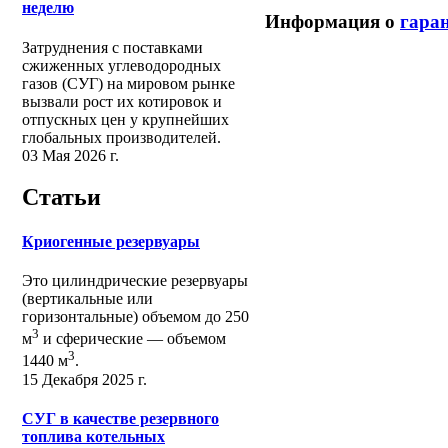
неделю
Информация о
гара
Затруднения с поставками
сжиженных углеводородных
газов (СУГ) на мировом рынке
вызвали рост их котировок и
отпускных цен у крупнейших
глобальных производителей.
03 Мая 2026 г.
Статьи
Криогенные резервуары
Это цилиндрические резервуары
(вертикальные или
горизонтальные) объемом до 250
3
м
и сферические ― объемом
3
1440 м
.
15 Декабря 2025 г.
СУГ в качестве резервного
топлива котельных