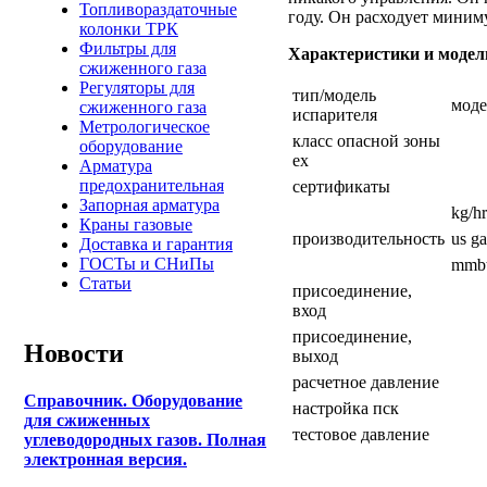
Топливораздаточные
году. Он расходует миним
колонки ТРК
Фильтры для
Характеристики и моде
сжиженного газа
Регуляторы для
тип/модель
моде
сжиженного газа
испарителя
Метрологическое
класс опасной зоны
оборудование
ex
Арматура
предохранительная
сертификаты
Запорная арматура
kg/hr
Краны газовые
производительность
us ga
Доставка и гарантия
ГОСТы и СНиПы
mmbt
Статьи
присоединение,
вход
присоединение,
Новости
выход
расчетное давление
Справочник. Оборудование
настройка пск
для сжиженных
тестовое давление
углеводородных газов. Полная
электронная версия.