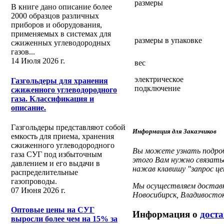
размеры
В книге дано описание более
2000 образцов различных
приборов и оборудования,
применяемых в системах для
размеры в упаковке
сжиженных углеводородных
газов...
14 Июля 2026 г.
вес
электрическое
Газгольдеры для хранения
подключение
сжиженного углеводородного
газа. Классификация и
описание.
Газгольдеры представляют собой
Информация для Заказчиков
емкость для приема, хранения
сжиженного углеводородного
Вы можете узнать подробн
газа СУГ под избыточным
этого Вам нужно связатьс
давлением и его выдачи в
нажав клавишу "запрос це
распределительные
газопроводы.
Мы осуществляем доставку
07 Июня 2026 г.
Новосибирск, Владивосто
Оптовые цены на СУГ
Информация о
доста
выросли более чем на 15% за