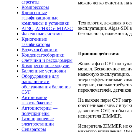
агрегаты
можно легко очистить на 
Компрессоры
Криогенные
газификационные
Технология, лежащая в ос
комплексы и установки
эксплуатации. Algas-SDI 
АГЗС, АГНКС и МТАЗС
безопасного, надежного, 
Факельные системы
Криогенные
газификаторы
Воздухосборники
Принцип действия:
Конденсатосборники
Счетчики и расходомеры
Жидкая фаза СУГ поступае
Компрессорные модули
металл. Бесконечное коли
Баллонные установки
надежную эксплуатацию. 
Оборудование для
энергоэффективными само
наполнения и
энергии, сколько требует
обслуживания баллонов
переключателей, датчиков
СУГ
Автономное
На выходе пары СУГ нагр
газоснабжение
обеспечивая связь с впус
Автоцистерны —
давлением СУГ, чтобы гар
полуприцепы
испарителя ZIMMER.
Газопоршневые
электростанции
Испаритель ZIMMER не со
Сепараторы
никакого управления. Он го