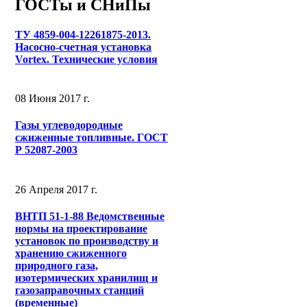
ГОСТы и СНиПы
ТУ 4859-004-12261875-2013.
Насосно-счетная установка
Vortex. Технические условия
08 Июня 2017 г.
Газы углеводородные
сжиженные топливные. ГОСТ
Р 52087-2003
26 Апреля 2017 г.
ВНТП 51-1-88 Ведомственные
нормы на проектирование
установок по производству и
хранению сжиженного
природного газа,
изотермических хранилищ и
газозаправочных станций
(временные)